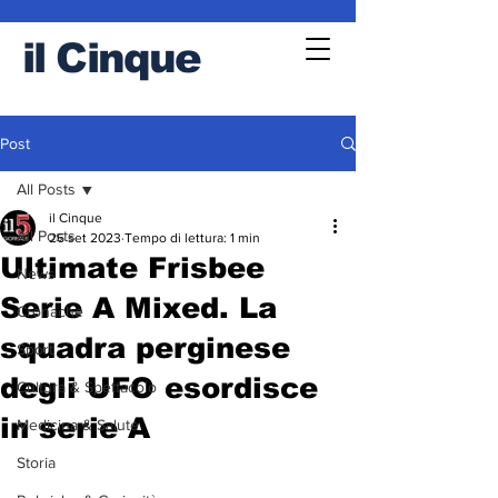
il
Cinque
Post
All Posts
il Cinque
All Posts
26 set 2023
Tempo di lettura: 1 min
Ultimate Frisbee
News
Serie A Mixed. La
Cronache
squadra perginese
Sport
degli UFO esordisce
Cultura & Spettacolo
in serie A
Medicina & Salute
Storia