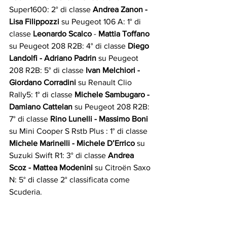
Super1600: 2° di classe 
Andrea Zanon - 
Lisa Filippozzi
 su Peugeot 106 A: 1° di 
classe 
Leonardo Scalco
 - 
Mattia Toffano
su Peugeot 208 R2B: 4° di classe 
Diego 
Landolfi - Adriano Padrin
 su Peugeot 
208 R2B: 5° di classe 
Ivan Melchiori - 
Giordano Corradini 
su Renault Clio 
Rally5: 1° di classe
 Michele Sambugaro - 
Damiano Cattelan
 su Peugeot 208 R2B: 
7° di classe 
Rino Lunelli - Massimo Boni
su Mini Cooper S Rstb Plus : 1° di classe 
Michele Marinelli - Michele D’Errico
 su 
Suzuki Swift R1: 3° di classe 
Andrea 
Scoz - Mattea Modenini
 su Citroën Saxo 
N: 5° di classe 2° classificata come 
Scuderia.