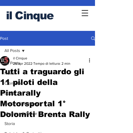
il
Cinque
Post
All Posts
il Cinque
All Posts
26 apr 2022
Tempo di lettura: 2 min
Tutti a traguardo gli
News
11 piloti della
Cronache
Pintarally
Sport
Motorsportal 1°
Cultura & Spettacolo
Dolomiti Brenta Rally
Medicina & Salute
Storia