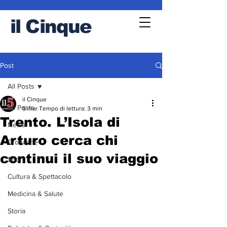
il
Cinque
Post
All Posts
il Cinque
All Posts
5 mar
Tempo di lettura: 3 min
Trento. L’Isola di
News
Arturo cerca chi
Cronache
continui il suo viaggio
Sport
Cultura & Spettacolo
Medicina & Salute
Storia