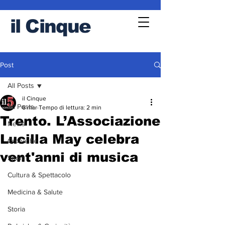
il
Cinque
Post
All Posts
il Cinque
All Posts
6 mar
Tempo di lettura: 2 min
Trento. L’Associazione
News
Lucilla May celebra
Cronache
vent'anni di musica
Sport
Cultura & Spettacolo
Medicina & Salute
Storia