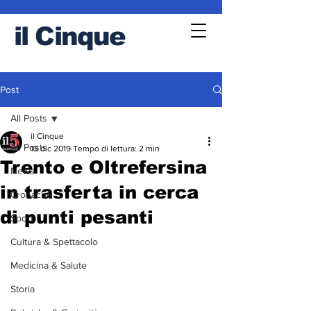
il
Cinque
Post
All Posts
il Cinque
All Posts
13 dic 2019
Tempo di lettura: 2 min
Trento e Oltrefersina
News
in trasferta in cerca
Cronache
di punti pesanti
Sport
Cultura & Spettacolo
Medicina & Salute
Storia