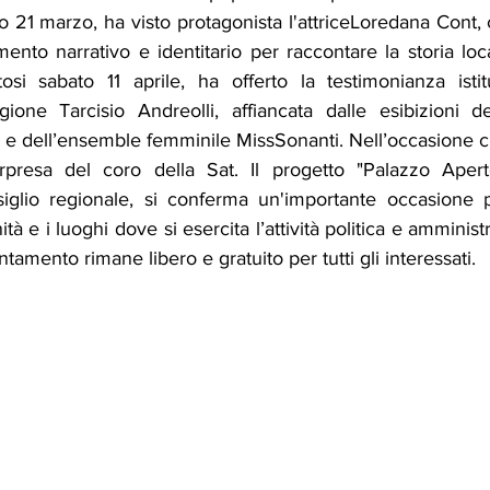
21 marzo, ha visto protagonista l'attriceLoredana Cont, c
mento narrativo e identitario per raccontare la storia local
tosi sabato 11 aprile, ha offerto la testimonianza istitu
ione Tarcisio Andreolli, affiancata dalle esibizioni d
e dell’ensemble femminile MissSonanti. Nell’occasione c’
rpresa del coro della Sat. Il progetto "Palazzo Aperto
iglio regionale, si conferma un'importante occasione p
tà e i luoghi dove si esercita l’attività politica e amministr
amento rimane libero e gratuito per tutti gli interessati. 