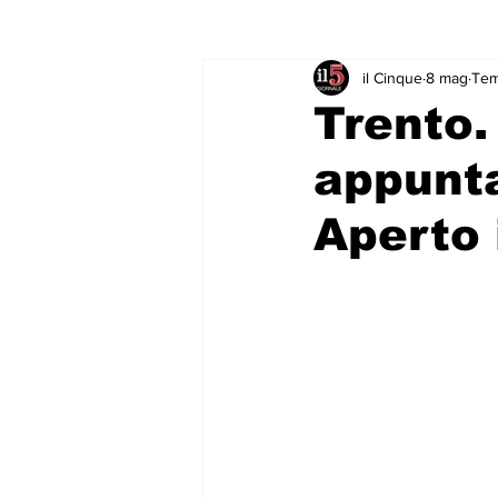
il Cinque
8 mag
Tem
Rubriche & Curiosità
Sport in
Trento.
appunt
Aperto 