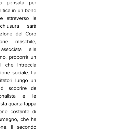
va pensata per 
litica in un bene 
e attraverso la 
hiusura sarà 
azione del Coro 
one maschile, 
sociata alla 
no, proporrà un 
i che intreccia 
one sociale. La 
tatori lungo un 
di scoprire da 
ionalista e le 
sta quarta tappa 
ne costante di 
Torcegno, che ha 
ne. Il secondo 