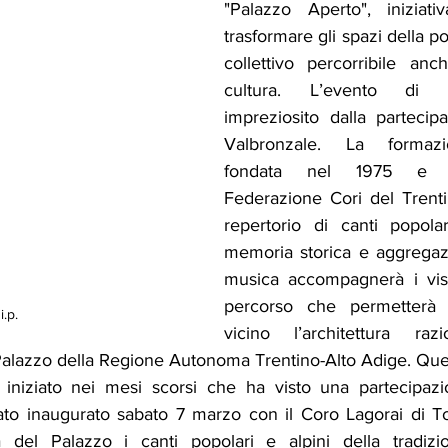
"Palazzo Aperto", iniziati
trasformare gli spazi della po
collettivo percorribile anch
cultura. L’evento di c
impreziosito dalla partecip
Valbronzale. La formazi
fondata nel 1975 e as
Federazione Cori del Trenti
repertorio di canti popolar
memoria storica e aggregazi
musica accompagnerà i visi
percorso che permetterà 
i.p.
vicino l’architettura raz
 Palazzo della Regione Autonoma Trentino-Alto Adige. Que
iniziato nei mesi scorsi che ha visto una partecipazio
 stato inaugurato sabato 7 marzo con il Coro Lagorai di 
 del Palazzo i canti popolari e alpini della tradizio