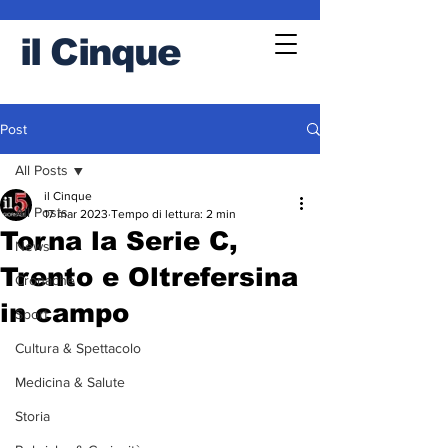
il
Cinque
Post
All Posts
il Cinque
All Posts
17 mar 2023
Tempo di lettura: 2 min
Torna la Serie C,
News
Trento e Oltrefersina
Cronache
in campo
Sport
Cultura & Spettacolo
Medicina & Salute
Storia