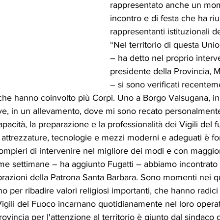
rappresentato anche un mom
incontro e di festa che ha riun
rappresentanti istituzionali del
“Nel territorio di questa Unio
– ha detto nel proprio interve
presidente della Provincia, M
– si sono verificati recente
 che hanno coinvolto più Corpi. Uno a Borgo Valsugana, in
Telve, in un allevamento, dove mi sono recato personalment
pacità, la preparazione e la professionalità dei Vigili del 
e attrezzature, tecnologie e mezzi moderni e adeguati è f
pompieri di intervenire nel migliore dei modi e con maggio
ime settimane – ha aggiunto Fugatti – abbiamo incontrato t
brazioni della Patrona Santa Barbara. Sono momenti nei qu
o per ribadire valori religiosi importanti, che hanno radici
 Vigili del Fuoco incarnano quotidianamente nel loro opera
ovincia per l'attenzione al territorio è giunto dal sindaco 