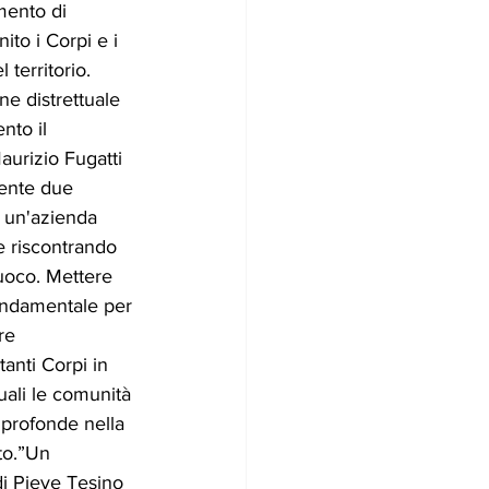
ento di 
ito i Corpi e i 
 territorio. 
ne distrettuale 
nto il 
aurizio Fugatti 
mente due 
 un'azienda 
e riscontrando 
fuoco. Mettere 
ondamentale per 
re 
anti Corpi in 
ali le comunità 
 profonde nella 
to.”Un 
di Pieve Tesino 