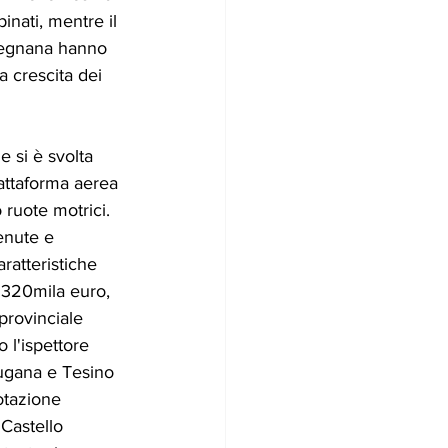
nati, mentre il 
 Segnana hanno 
 crescita dei 
 si è svolta 
attaforma aerea 
 ruote motrici. 
enute e 
ratteristiche 
i 320mila euro, 
provinciale 
 l'ispettore 
sugana e Tesino 
tazione 
 Castello 