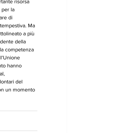
tante risorsa 
 per la 
are di 
 tempestiva. Ma 
ttolineato a più 
idente della 
è la competenza 
ll'Unione 
ento hanno 
l, 
ontari del 
 con un momento 