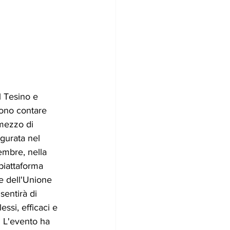
l Tesino e 
sono contare 
mezzo di 
ugurata nel 
mbre, nella 
piattaforma 
e dell'Unione 
entirà di 
ssi, efficaci e 
 L'evento ha 