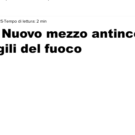
25
Tempo di lettura: 2 min
 primo piano
 Nuovo mezzo antinc
gili del fuoco