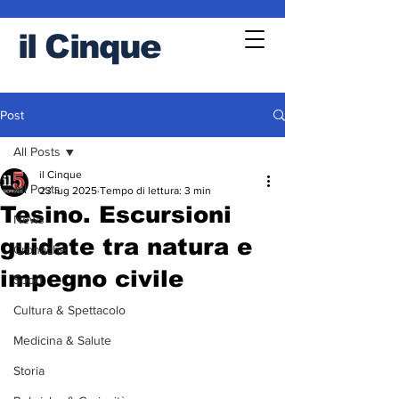
il
Cinque
Post
All Posts
il Cinque
All Posts
23 lug 2025
Tempo di lettura: 3 min
Tesino. Escursioni
News
guidate tra natura e
Cronache
impegno civile
Sport
Cultura & Spettacolo
Medicina & Salute
Storia