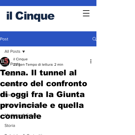
il
Cinque
Post
All Posts
il Cinque
All Posts
23 gen
Tempo di lettura: 2 min
Tenna. Il tunnel al
News
centro del confronto
Cronache
di oggi fra la Giunta
Sport
provinciale e quella
Cultura & Spettacolo
comunale
Medicina & Salute
Storia