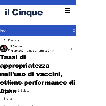
il
Cinque
Post
All Posts
il Cinque
All Posts
15 apr 2021
Tempo di lettura: 2 min
Tassi di
News
appropriatezza
Cronache
nell’uso di vaccini,
Sport
ottime performance di
Cultura & Spettacolo
Apss
Medicina & Salute
Storia