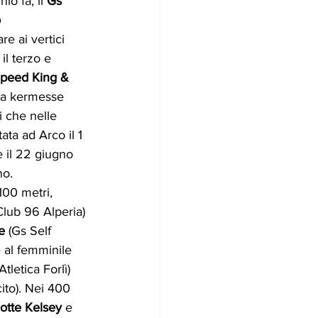
o fa, il 
Gs 
 
e ai vertici 
il terzo e 
peed King & 
 la kermesse 
i che nelle 
ata ad Arco il 1 
 il 22 giugno 
no.
100 metri, 
 Club 96 Alperia) 
e
 (Gs Self 
 al femminile 
Atletica Forlì) 
cito). Nei 400 
otte Kelsey
 e 