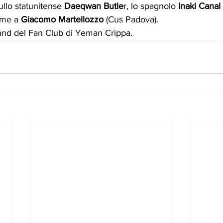
ullo statunitense
 Daeqwan Butle
r, lo spagnolo
 Inaki Canal
eme a 
Giacomo Martellozzo
 (Cus Padova).
and del Fan Club di Yeman Crippa.