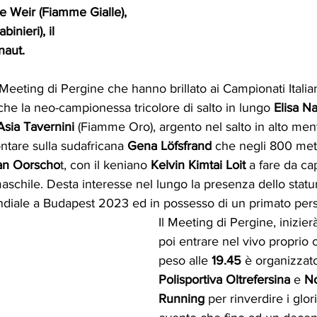
e Weir (Fiamme Gialle), 
inieri), il 
naut.
 Meeting di Pergine che hanno brillato ai Campionati Italian
he la neo-campionessa tricolore di salto in lungo
 Elisa Na
Asia Tavernini
 (Fiamme Oro), argento nel salto in alto ment
tare sulla sudafricana
 Gena Löfsfrand
 che negli 800 metr
Van Oorscho
t, con il keniano 
Kelvin Kimtai Loit
 a fare da cap
maschile. Desta interesse nel lungo la presenza dello statu
ondiale a Budapest 2023 ed in possesso di un primato pers
Il Meeting di Pergine, inizierà
poi entrare nel vivo proprio 
peso alle 
19.45
 è organizzato
Polisportiva Oltrefersina
 e 
No
Running
 per rinverdire i glori