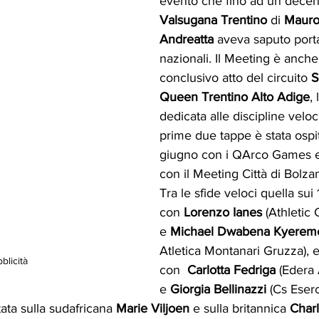
evento che fino ad un decenni
Valsugana Trentino
 di 
Mauro
Andreatta
 aveva saputo portar
nazionali. Il Meeting è anche 
conclusivo atto del circuito 
S
Queen Trentino Alto Adige
,
dedicata alle discipline veloc
prime due tappe è stata ospit
giugno con i QArco Games e
con il Meeting Città di Bolza
Tra le sfide veloci quella sui 
con 
Lorenzo Ianes
 (Athletic
e 
Michael Dwabena Kyerem
Atletica Montanari Gruzza), e
blicità
con  
Carlotta Fedriga
 (Edera 
e 
Giorgia Bellinazzi
 (Cs Eser
ata sulla sudafricana 
Marie Viljoen
 e sulla britannica 
Charl