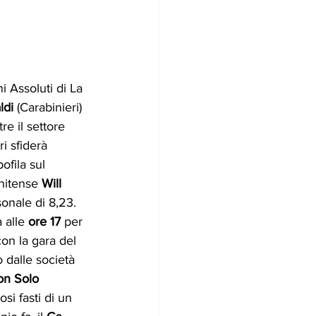
i Assoluti di La 
ldi 
(Carabinieri) 
re il settore 
i sfiderà 
ofila sul 
nitense 
Will 
onale di 8,23.
 alle 
ore 17
 per 
con la gara del 
 dalle società 
n Solo 
osi fasti di un 