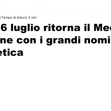
4
Tempo di lettura: 2 min
 primo piano
6 luglio ritorna il M
ine con i grandi nomi
etica