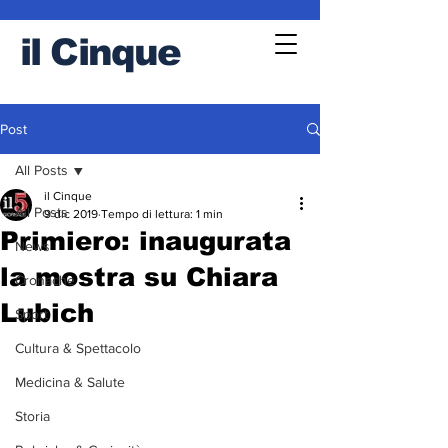
il
Cinque
Post
All Posts
il Cinque
All Posts
9 dic 2019
Tempo di lettura: 1 min
Primiero: inaugurata
News
la mostra su Chiara
Cronache
Lubich
Sport
Cultura & Spettacolo
Medicina & Salute
Storia