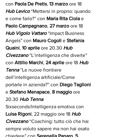
con 
Paola De Pretis
, 
13 marzo
 ore 18 
Hub Levico
 “Mettersi in proprio: quando 
e come farlo?” con 
Maria Rita Ciola
 e 
Paolo Campagnano
, 
27 marzo
 ore 18 
Hub Vigolo Vattaro
 “Impact Business 
Angels” con 
Mauro Cogoli
 e 
Stefania 
Quaini
, 
10 aprile
 ore 20.30 
Hub 
Civezzano
 “L’intelligenza che diverte” 
con 
Attilio Marchi
, 
24 aprile
 ore 18 
Hub 
Tenna 
“Le nuove frontiere 
dell’intelligenza artificiale/Come 
portarle in azienda?” con 
Diego Taglioni
e 
Stefano Menapace
, 
8 maggio
 ore 
20.30 
Hub Tenna 
Sixseconds/Intelligenza emotiva con 
Luisa Rigoni
, 22 maggio ore 18 
Hub 
Civezzano
 “Coaching: tutto ciò che hai 
sempre voluto sapere ma non hai osato 
chiedere” con 
Serenella Panaro
, 
5 