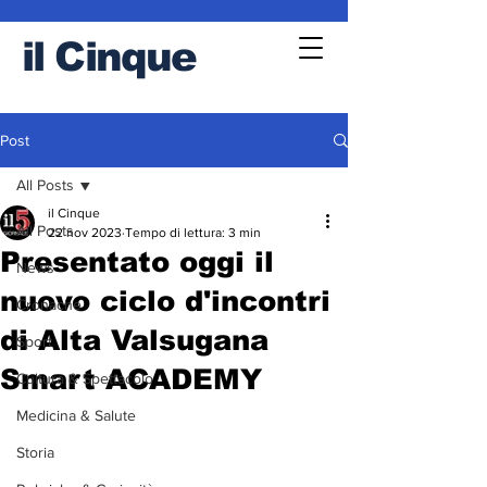
il
Cinque
Post
All Posts
il Cinque
All Posts
22 nov 2023
Tempo di lettura: 3 min
Presentato oggi il
News
nuovo ciclo d'incontri
Cronache
di Alta Valsugana
Sport
Smart ACADEMY
Cultura & Spettacolo
Medicina & Salute
Storia