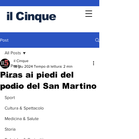
il
Cinque
Post
All Posts
il Cinque
All Posts
18 giu 2024
Tempo di lettura: 2 min
Piras ai piedi del
News
podio del San Martino
Cronache
Sport
Cultura & Spettacolo
Medicina & Salute
Storia