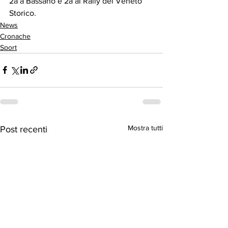
2a a Bassano e 2a al Rally del Veneto 
Storico.
News
Cronache
Sport
Mostra tutti
Post recenti