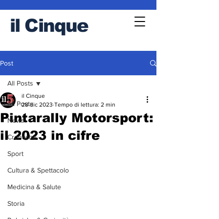
il
Cinque
Post
All Posts
il Cinque
All Posts
28 dic 2023
Tempo di lettura: 2 min
Pintarally Motorsport:
News
il 2023 in cifre
Cronache
Sport
Cultura & Spettacolo
Medicina & Salute
Storia