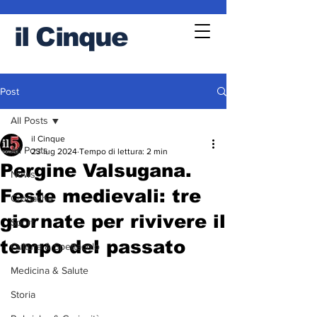
il
Cinque
Post
All Posts
il Cinque
All Posts
23 lug 2024
Tempo di lettura: 2 min
Pergine Valsugana.
News
Feste medievali: tre
Cronache
giornate per rivivere il
Sport
tempo del passato
Cultura & Spettacolo
Medicina & Salute
Storia