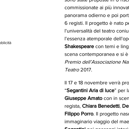
commissionate ai più innovati
panorama odierno e poi port
6 registi. Il progetto è nato 
l'universalità del teatro con
l'essenza atemporale dell'op
blicità
Shakespeare
 con temi e ling
scena contemporanea e si è a
Premio dell’Associazione Nazi
Teatro
 2017.
Il 17 e 18 novembre verrà pr
“
Segantini Aria di luce
” per l
Giuseppe Amato
 con in scen
regista, 
Chiara Benedetti
, 
De
Filippo Porro
. Il progetto na
immaginario viaggio del mae