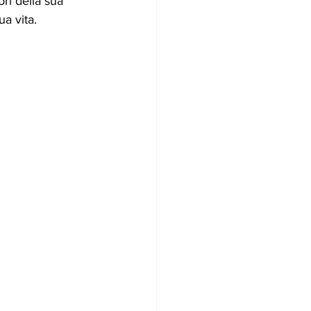
ori della sua 
ua vita.