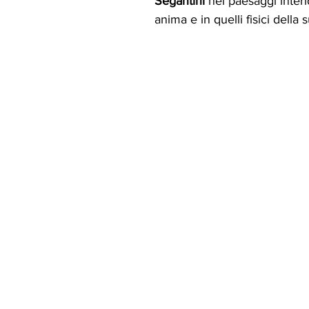
Segantini
 nei paesaggi interi
anima e in quelli fisici della s