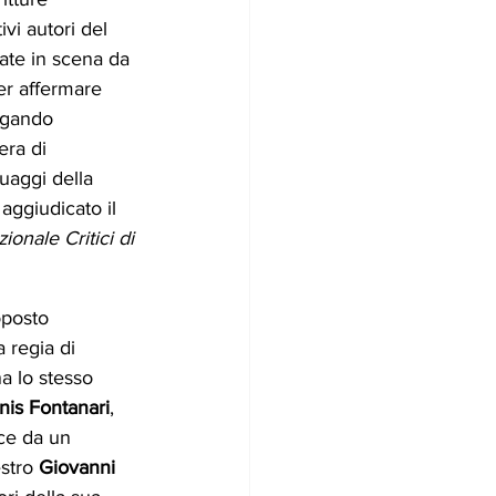
vi autori del 
ate in scena da 
per affermare 
iugando 
era di 
uaggi della 
ggiudicato il 
onale Critici di 
oposto 
a regia di 
a lo stesso 
nis Fontanari
, 
sce da un 
stro 
Giovanni 