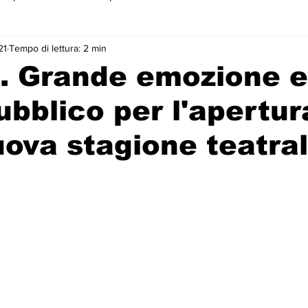
21
Tempo di lettura: 2 min
 primo piano
. Grande emozione e
ubblico per l'apertur
uova stagione teatra