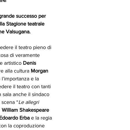
INI
rande successo per 
lla Stagione teatrale 
ne Valsugana. 
dere il teatro pieno di 
cosa di veramente 
e artistico 
Denis 
e alla cultura 
Morgan 
 l’importanza e la 
dere il teatro con tanti 
n sala anche il sindaco 
n scena “
Le allegri 
 
William Shakespeare
Edoardo Erba
 e la regia 
con la coproduzione 