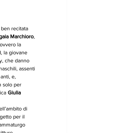
ben recitata 
aia Marchioro
, 
ovvero la 
, la giovane 
y, che danno 
schili, assenti 
nti, e, 
n solo per 
ica 
Giulia 
ll’ambito di 
ogetto per il 
rammaturgo 
itture 