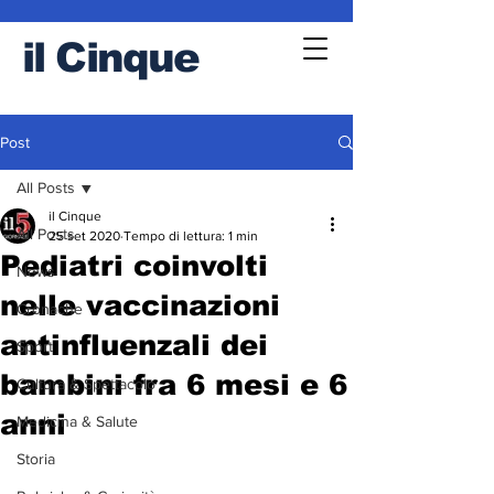
il
Cinque
Post
All Posts
il Cinque
All Posts
25 set 2020
Tempo di lettura: 1 min
Pediatri coinvolti
News
nelle vaccinazioni
Cronache
antinfluenzali dei
Sport
bambini fra 6 mesi e 6
Cultura & Spettacolo
anni
Medicina & Salute
Storia