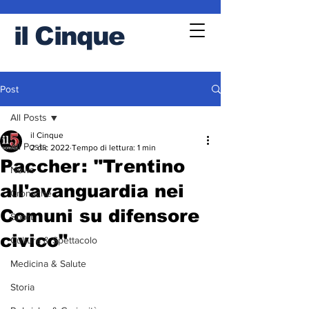
il
Cinque
Post
All Posts
il Cinque
All Posts
2 dic 2022
Tempo di lettura: 1 min
Paccher: "Trentino
News
all'avanguardia nei
Cronache
Comuni su difensore
Sport
civico"
Cultura & Spettacolo
Medicina & Salute
Storia