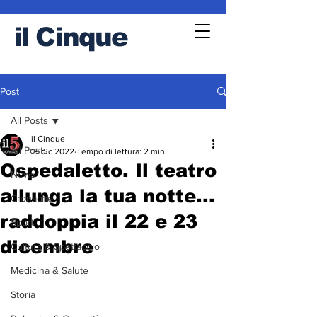
il
Cinque
Post
All Posts
il Cinque
All Posts
19 dic 2022
Tempo di lettura: 2 min
Ospedaletto. Il teatro
News
allunga la tua notte...
Cronache
raddoppia il 22 e 23
Sport
dicembre
Cultura & Spettacolo
Medicina & Salute
Storia