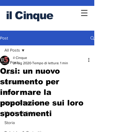
il
Cinque
Post
All Posts
il Cinque
All Posts
31 lug 2020
Tempo di lettura: 1 min
Orsi: un nuovo
News
strumento per
Cronache
informare la
Sport
popolazione sui loro
Cultura & Spettacolo
spostamenti
Medicina & Salute
Storia