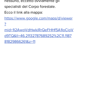
nessuno, eccetto ovviamente gli 
specialisti del Corpo forestale.
Ecco il link alla mappa: 
https://www.google.com/maps/d/viewer
?
mid=1I2AwqVdHwkiRrQeFHHf5A1IoCioV
d9TQ&ll=46.21132787689252%2C11.1187
81829866261&z=11