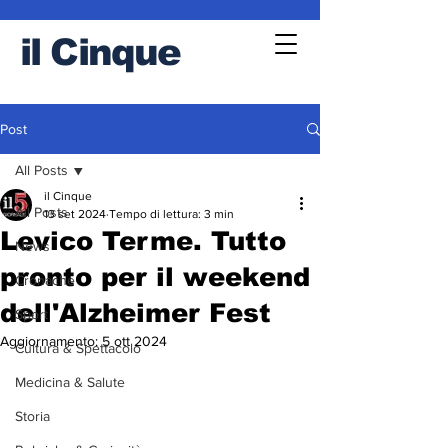
il
Cinque
Post
All Posts
il Cinque
All Posts
13 set 2024
Tempo di lettura: 3 min
Levico Terme. Tutto
News
pronto per il weekend
Cronache
dell'Alzheimer Fest
Sport
Aggiornamento:
5 ott 2024
Cultura & Spettacolo
Medicina & Salute
Storia