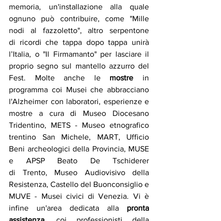
memoria, un'installazione alla quale 
ognuno può contribuire, come "Mille 
nodi al fazzoletto", altro serpentone 
di ricordi che tappa dopo tappa unirà 
l’Italia, o "Il Firmamanto" per lasciare il 
proprio segno sul mantello azzurro del 
Fest. Molte anche le
 mostre 
in 
programma coi Musei che abbracciano 
l'Alzheimer con laboratori, esperienze e 
mostre a cura di Museo Diocesano 
Tridentino, METS - Museo etnografico 
trentino San Michele, MART, Ufficio 
Beni archeologici della Provincia, MUSE 
e APSP Beato De Tschiderer 
di Trento, Museo Audiovisivo della 
Resistenza, Castello del Buonconsiglio e 
MUVE - Musei civici di Venezia. Vi è 
infine un'area dedicata alla 
pronta 
assistenza
, coi professionisti della 