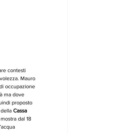
are contesti 
evolezza. Mauro 
i di occupazione 
ità ma dove 
uindi proposto 
della 
Cassa 
 mostra dal 18 
l’acqua 