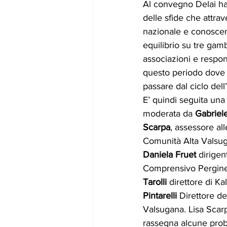
Al convegno Delai ha 
delle sfide che attra
nazionale e conoscenz
equilibrio su tre gam
associazioni e respon
questo periodo dove l
passare dal ciclo dell’
E’ quindi seguita una
moderata da 
Gabriele
Scarpa
, assessore all
Comunità Alta Valsug
Daniela Fruet
 dirigent
Comprensivo Pergine 
Tarolli
 direttore di Ka
Pintarelli
 Direttore de
Valsugana. Lisa Scarp
rassegna alcune probl