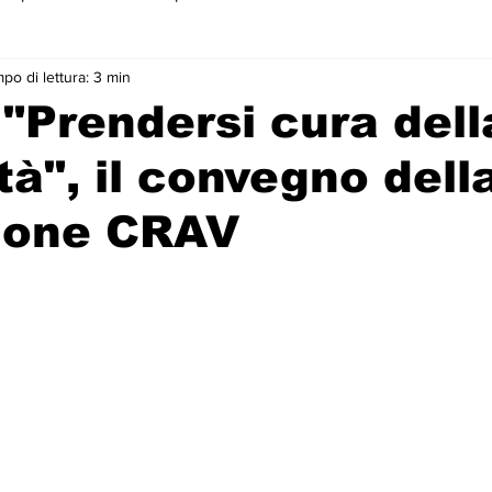
po di lettura: 3 min
 primo piano
 "Prendersi cura dell
à", il convegno dell
ione CRAV