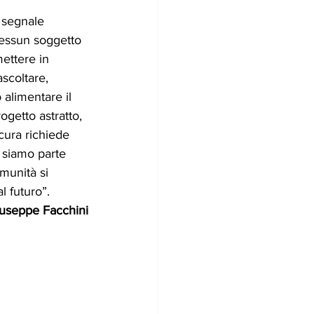
 segnale 
essun soggetto 
mettere in 
scoltare, 
alimentare il 
ogetto astratto, 
cura richiede 
 siamo parte 
munità si 
l futuro”. 
useppe Facchini