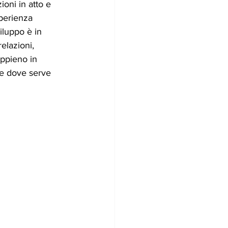
oni in atto e 
perienza 
iluppo è in 
elazioni, 
ppieno in 
 e dove serve 