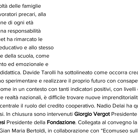
coltà delle famiglie 
ratori precari, alla 
ne di ogni età 
una responsabilità 
uet ha rimarcato le 
 educativo e allo stesso 
le della scuola, come 
nto ed emozionale e 
 didattica. Davide Tarolli ha sottolineato come occorra cre
no sperimentare e realizzare il proprio futuro con consap
 come in un contesto con tanti indicatori positivi, con livell
tre realtà nazionali, è difficile trovare nuove imprenditorial
entrale il ruolo del credito cooperativo. Nadio Delai ha q
si. In chiusura sono intervenuti 
Giorgio Vergot
 Presidente 
si
 Presidente della 
Fondazione
. Collegata al convegno la
 Gian Maria Bertoldi, in collaborazione con “Ecomuseo sul