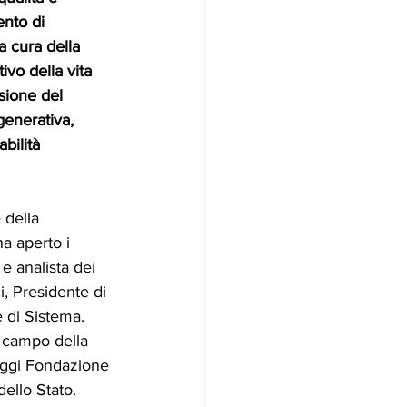
nto di 
la cura della 
vo della vita 
sione del 
generativa, 
bilità 
 della 
ha aperto i 
 e analista dei 
, Presidente di 
e di Sistema. 
 campo della 
 oggi Fondazione 
dello Stato. 