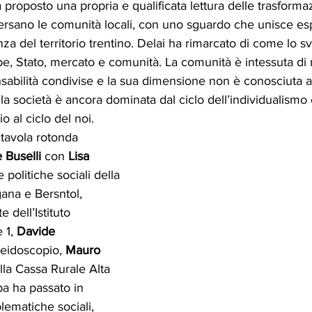
proposto una propria e qualificata lettura delle trasformazi
versano le comunità locali, con uno sguardo che unisce es
a del territorio trentino. Delai ha rimarcato di come lo sv
be, Stato, mercato e comunità. La comunità è intessuta di r
sabilità condivise e la sua dimensione non è conosciuta a
a società è ancora dominata dal ciclo dell’individualismo
io al ciclo del noi. 
 tavola rotonda 
 Buselli
 con 
Lisa 
e politiche sociali della 
ana e Bersntol, 
e dell’Istituto 
1, 
Davide 
leidoscopio, 
Mauro 
lla Cassa Rurale Alta 
a ha passato in 
ematiche sociali, 