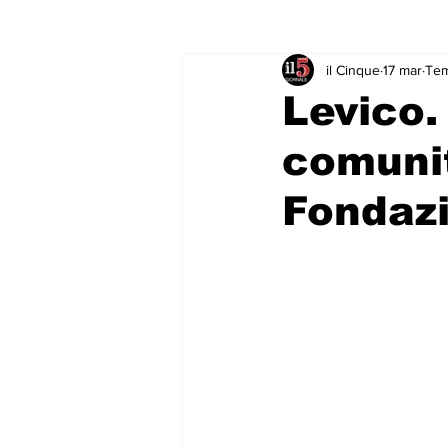
il Cinque
17 mar
Tem
Rubriche & Curiosità
Sport in
Levico.
comunit
Fondaz