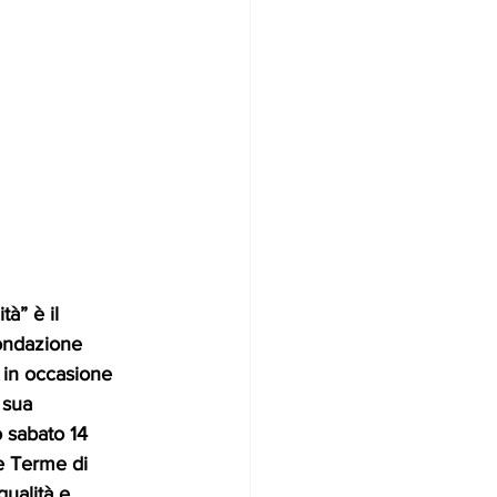
à” è il 
ondazione 
 in occasione 
 sua 
o sabato 14 
e Terme di 
qualità e 