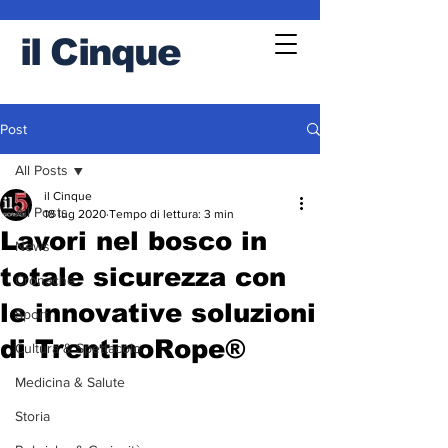
il
Cinque
Post
All Posts
il Cinque
All Posts
18 lug 2020
Tempo di lettura: 3 min
Lavori nel bosco in
News
totale sicurezza con
Cronache
le innovative soluzioni
Sport
di TrentinoRope®️
Cultura & Spettacolo
Medicina & Salute
Storia