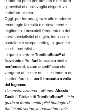
strumenti poco performanti e del tutto 
sprovvisti di qualsivoglia dispositivo 
antinfortunistico.  
Oggi, per fortuna, grazie alle moderne 
tecnologie la realtà è notevolmente 
migliorata: i boscaioli frequentano dei 
corsi specialistici di taglio, indossano 
pantaloni e scarpe antitaglio, guanti e 
caschi protettivi...
In questo settore 
TrentinoRope® di 
Novaledo
 offre 
funi in acciaio
 molto 
performanti, sicure e certificate 
che 
vengono utilizzate nell’allestimento dei 
cantieri forestali
 per il trasporto a valle 
del legname
.
«
La nostra azienda
 – afferma 
Alessio 
Zardini
, Titolare di 
TrentinoRope®️
 – 
è in 
grado di fornire molteplici tipologie di 
funi in più settori; in quello forestale 