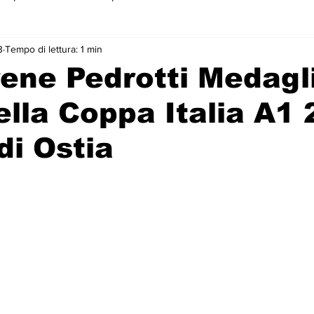
3
Tempo di lettura: 1 min
 primo piano
rene Pedrotti Medagl
ella Coppa Italia A1
di Ostia