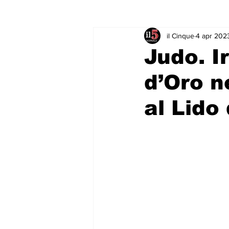
il Cinque
4 apr 202
Rubriche & Curiosità
Sport in
Judo. I
d’Oro n
al Lido 