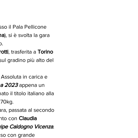
sso il Pala Pellicone 
ma
), si è svolta la gara 
o.
otti
, trasferita a 
Torino
 sul gradino più alto del 
Assoluta in carica e 
a 2023
 appena un 
o il titolo italiano alla 
 70kg.
ara, passata al secondo 
nto con 
Claudia 
ipe Caldogno Vicenza
. 
so con grande 