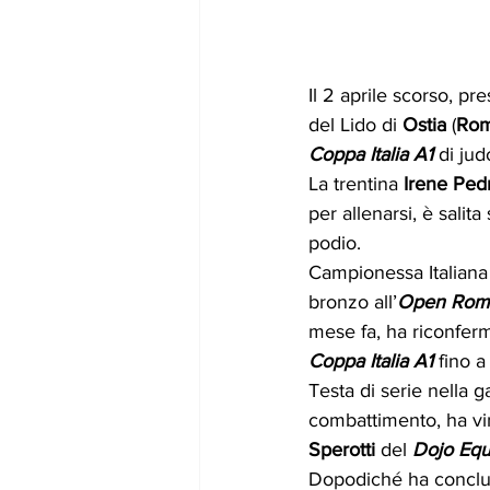
Il 2 aprile scorso, pre
del Lido di 
Ostia
 (
Ro
Coppa Italia A1 
di jud
La trentina 
Irene Pedr
per allenarsi, è salita
podio.
Campionessa Italiana 
bronzo all’
Open Rom
mese fa, ha riconfermat
Coppa Italia A1
 fino a
Testa di serie nella g
combattimento, ha vi
Sperotti 
del 
Dojo Equ
Dopodiché ha conclu