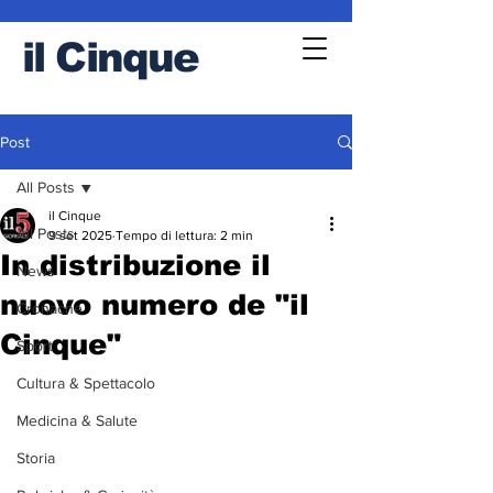
il
Cinque
Post
All Posts
il Cinque
All Posts
9 set 2025
Tempo di lettura: 2 min
In distribuzione il
News
nuovo numero de "il
Cronache
Cinque"
Sport
Cultura & Spettacolo
Medicina & Salute
Storia