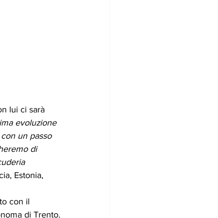
lui ci sarà 
ltima evoluzione 
e, con un passo 
cheremo di 
cuderia 
ia, Estonia, 
o con il 
onoma di Trento.