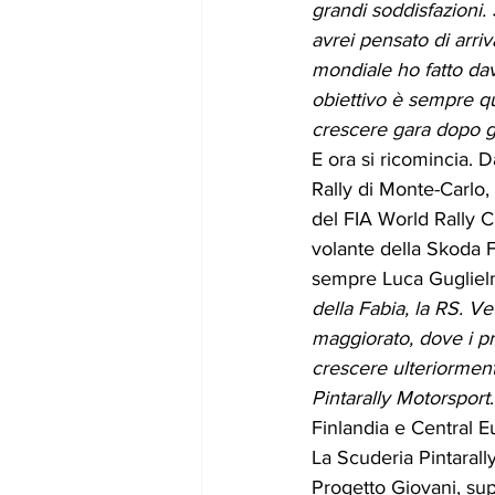
grandi soddisfazioni.
avrei pensato di arriva
mondiale ho fatto dav
obiettivo è sempre qu
crescere gara dopo 
E ora si ricomincia. Da
Rally di Monte-Carlo
del FIA World Rally C
volante della Skoda F
sempre Luca Guglielm
della Fabia, la RS. Ve
maggiorato, dove i pr
crescere ulteriorment
Pintarally Motorsport
Finlandia e Central E
La Scuderia Pintarall
Progetto Giovani, sup