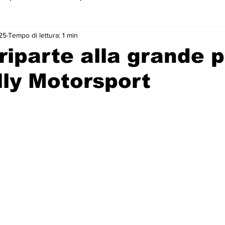
25
Tempo di lettura: 1 min
 primo piano
 riparte alla grande p
lly Motorsport