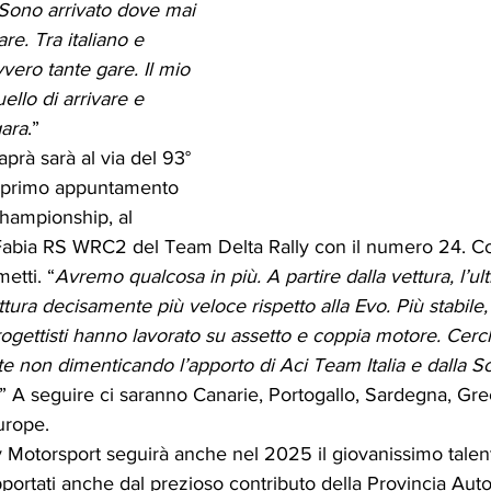
 Sono arrivato dove mai 
re. Tra italiano e 
vero tante gare. Il mio 
ello di arrivare e 
gara
.”
prà sarà al via del 93° 
, primo appuntamento 
hampionship, al 
abia RS WRC2 del Team Delta Rally con il numero 24. Con 
etti. “
Avremo qualcosa in più. A partire dalla vettura, l’u
ttura decisamente più veloce rispetto alla Evo. Più stabil
ogettisti hanno lavorato su assetto e coppia motore. Cer
e non dimenticando l’apporto di Aci Team Italia e dalla S
.” A seguire ci saranno Canarie, Portogallo, Sardegna, Grec
urope.
y Motorsport seguirà anche nel 2025 il giovanissimo talent
portati anche dal prezioso contributo della Provincia Aut