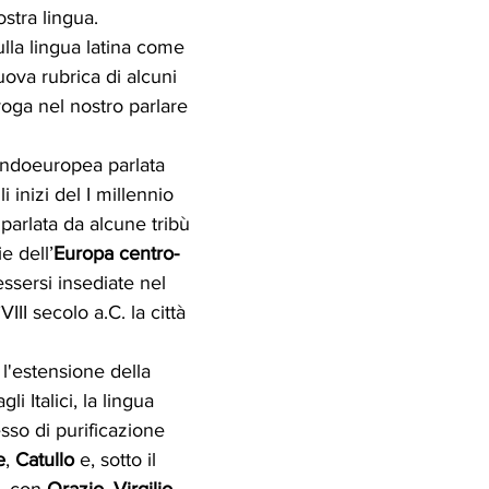
nostra lingua.
lla lingua latina come 
ova rubrica di alcuni 
n voga nel nostro parlare 
 indoeuropea parlata 
 inizi del I millennio 
 parlata da alcune tribù 
e dell’
Europa centro-
ssersi insediate nel 
VIII secolo a.C. la città 
 l'estensione della 
i Italici, la lingua 
sso di purificazione 
e
, 
Catullo
 e, sotto il 
, con 
Orazio
, 
Virgilio
, 