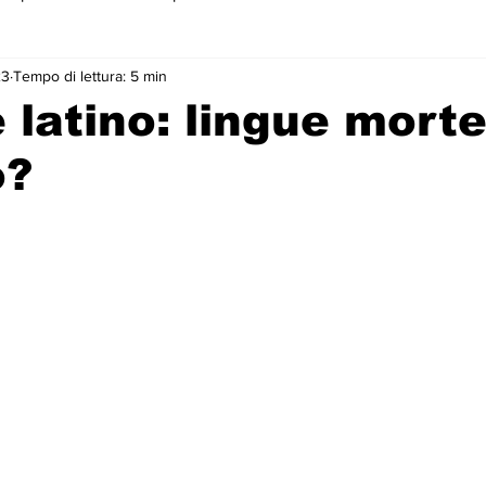
23
Tempo di lettura: 5 min
 primo piano
 latino: lingue morte
o?