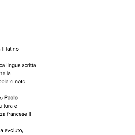
l latino 
a lingua scritta 
nella 
polare noto 
o 
Paolo 
ultura e 
za francese il 
a evoluto, 