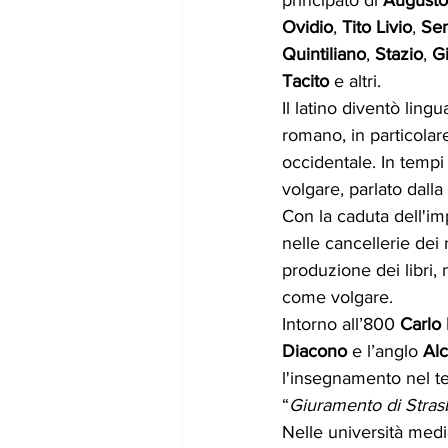
Ovidio
, 
Tito Livio
, 
Se
Quintiliano
, 
Stazio
, 
G
Tacito
 e altri. 
Il latino diventò lingu
romano, in particolare
occidentale. In tempi
volgare, parlato dall
Con la caduta dell'im
nelle cancellerie dei r
produzione dei libri,
come volgare.
Intorno all’800 
Carlo
Diacono
 e l’anglo 
Al
l'insegnamento nel ter
“
Giuramento di Stra
Nelle università medi