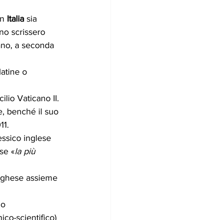
n 
Italia
 sia 
atino scrissero 
liano, a seconda 
latine o 
ilio Vaticano II.
ne, benché il suo 
11.
essico inglese 
ese «
la più 
rtoghese assieme 
lo 
ico-scientifico) 