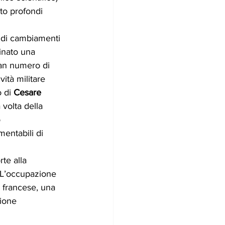
to profondi 
ndi cambiamenti 
inato una 
ran numero di 
vità militare 
 di 
Cesare 
 volta della 
 
mentabili di 
rte alla 
i. L’occupazione 
 francese, una 
zione 