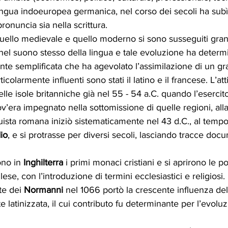
ingua indoeuropea germanica, nel corso dei secoli ha subì
ronuncia sia nella scrittura. 
 quello medievale e quello moderno si sono susseguiti gra
ia nel suono stesso della lingua e tale evoluzione ha determ
ente semplificata che ha agevolato l’assimilazione di un g
ticolarmente influenti sono stati il latino e il francese. L’atti
lle isole britanniche già nel 55 - 54 a.C. quando l’esercito
ov’era impegnato nella sottomissione di quelle regioni, alla
quista romana iniziò sistematicamente nel 43 d.C., al tempo
io
, e si protrasse per diversi secoli, lasciando tracce docu
ono in 
Inghilterra
 i primi monaci cristiani e si aprirono le po
glese, con l’introduzione di termini ecclesiastici e religios
te dei 
Normanni
 nel 1066 portò la crescente influenza del
 latinizzata, il cui contributo fu determinante per l’evolu