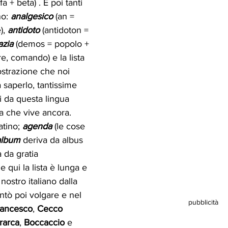
fa + beta) . E poi tanti 
o: 
analgesico
 (an = 
), 
antidoto
 (antidoton = 
zia
 (demos = popolo + 
re, comando) e la lista 
strazione che noi 
saperlo, tantissime 
i da questa lingua 
a che vive ancora. 
atino; 
agenda
 (le cose 
album
 deriva da albus 
a da gratia 
 qui la lista è lunga e 
nostro italiano dalla 
ntò poi volgare e nel 
pubblicità
rancesco
, 
Cecco 
rarca
, 
Boccaccio
 e 