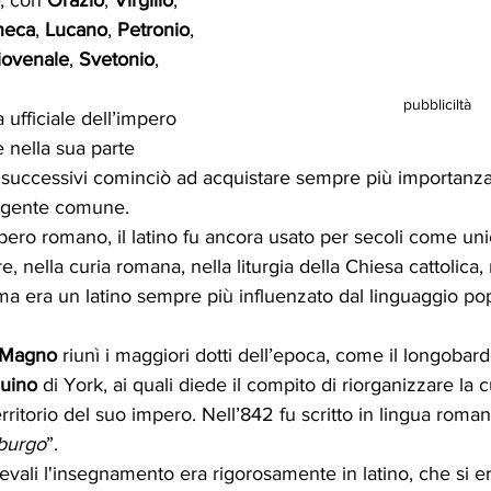
neca
, 
Lucano
, 
Petronio
, 
iovenale
, 
Svetonio
, 
pubbliciltà
a ufficiale dell’impero 
 nella sua parte 
 successivi cominciò ad acquistare sempre più importanza i
a gente comune.
pero romano, il latino fu ancora usato per secoli come unic
e, nella curia romana, nella liturgia della Chiesa cattolica, 
 ma era un latino sempre più influenzato dal linguaggio po
 Magno 
riunì i maggiori dotti dell’epoca, come il longobard
cuino
 di York, ai quali diede il compito di riorganizzare la c
ritorio del suo impero. Nell’842 fu scritto in lingua roman
sburgo
”. 
evali l'insegnamento era rigorosamente in latino, che si er