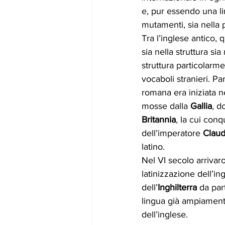
e, pur essendo una l
mutamenti, sia nella p
Tra l’inglese antico,
sia nella struttura s
struttura particolarm
vocaboli stranieri. Par
romana era iniziata ne
mosse dalla 
Gallia
, d
Britannia
, la cui con
dell’imperatore 
Claud
latino. 
Nel VI secolo arrivar
latinizzazione dell’in
dell’
Inghilterra
 da par
lingua già ampiamente
dell’inglese. 