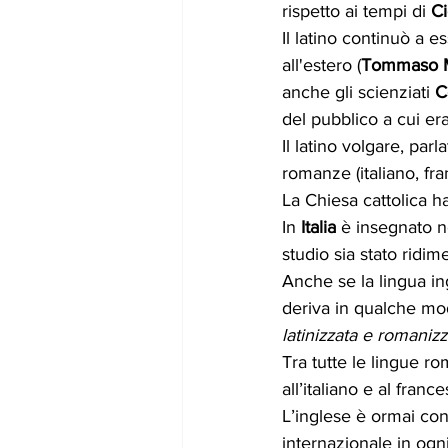
rispetto ai tempi di 
C
Il latino continuò a e
all'estero (
Tommaso 
anche gli scienziati 
C
del pubblico a cui era
Il latino volgare, parl
romanze (italiano, fr
La Chiesa cattolica ha
In 
Italia
 è insegnato ne
studio sia stato ridi
Anche se la lingua in
deriva in qualche modo
latinizzata e romaniz
Tra tutte le lingue r
all’italiano e al fran
L’inglese è ormai con
internazionale in ogni