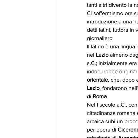
tanti altri diventò la 
Ci soffermiamo ora su
introduzione a una nu
detti latini, tuttora i
giornaliero.
Il latino è una lingua
nel 
Lazio
 almeno dagli
a.C.; inizialmente era
indoeuropee originari
orientale
, che, dopo e
Lazio
, fondarono nell’
di 
Roma
.
Nel I secolo a.C., con
cittadinanza romana agl
arcaica subì un proce
per opera di 
Ciceron
principato di 
Augusto