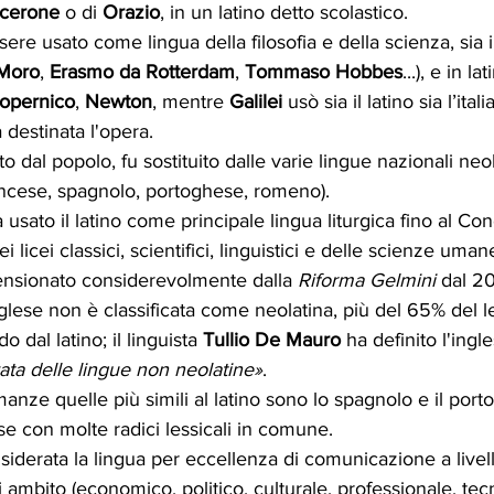
icerone
 o di 
Orazio
, in un latino detto scolastico. 
ssere usato come lingua della filosofia e della scienza, sia i
Moro
, 
Erasmo da Rotterdam
, 
Tommaso Hobbes
...), e in l
opernico
, 
Newton
, mentre 
Galilei 
usò sia il latino sia l’ita
 destinata l'opera. 
ato dal popolo, fu sostituito dalle varie lingue nazionali neo
ancese, spagnolo, portoghese, romeno).
 usato il latino come principale lingua liturgica fino al Conc
i licei classici, scientifici, linguistici e delle scienze uma
mensionato considerevolmente dalla 
Riforma Gelmini
 dal 20
glese non è classificata come neolatina, più del 65% del l
 dal latino; il linguista 
Tullio De Mauro
 ha definito l'ingl
zata delle lingue non neolatine»
.
omanze quelle più simili al latino sono lo spagnolo e il po
cese con molte radici lessicali in comune.
siderata la lingua per eccellenza di comunicazione a livel
 ambito (economico, politico, culturale, professionale, tecn