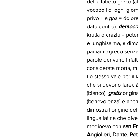
dell’alfabeto greco (al
vocaboli di ogni giorn
privo + algos = dolore
dato contro), 
democra
kratia o crazia = pote
è lunghissima, a dimo
parliamo greco senza 
parole derivano infatt
considerata morta, m
Lo stesso vale per il l
che si devono fare), 
(bianco),
 gratis
 origin
(benevolenza) e anche
dimostra l’origine del 
lingua latina che dive
medioevo con 
san F
Angiolieri
, 
Dante
, 
Pet