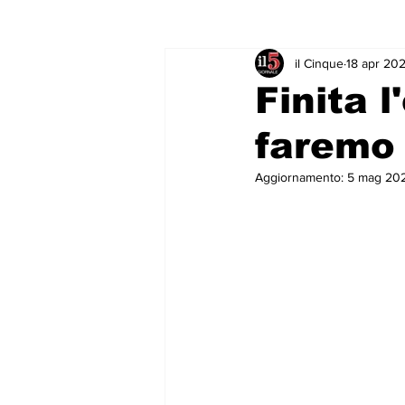
il Cinque
18 apr 20
Rubriche & Curiosità
Sport in
Finita 
faremo 
Aggiornamento:
5 mag 20