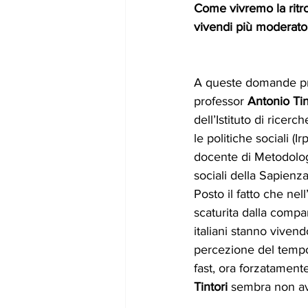
Come vivremo la ritr
vivendi più moderato 
A queste domande pro
professor
 Antonio Tin
dell’Istituto di ricerc
le politiche sociali (I
docente di Metodolog
sociali della Sapienza
Posto il fatto che nel
scaturita dalla compa
italiani stanno viven
percezione del temp
fast, ora forzatamente
Tintori
 sembra non av