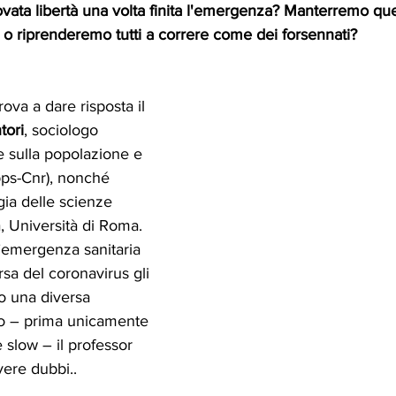
ovata libertà una volta finita l'emergenza? Manterremo q
o riprenderemo tutti a correre come dei forsennati? 
va a dare risposta il 
tori
, sociologo 
he sulla popolazione e 
rpps-Cnr), nonché 
ia delle scienze 
, Università di Roma. 
l’emergenza sanitaria 
rsa del coronavirus gli 
do una diversa 
o – prima unicamente 
 slow – il professor 
ere dubbi..