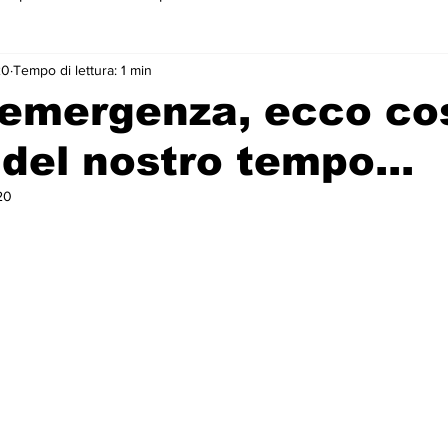
20
Tempo di lettura: 1 min
 primo piano
l'emergenza, ecco co
del nostro tempo...
20