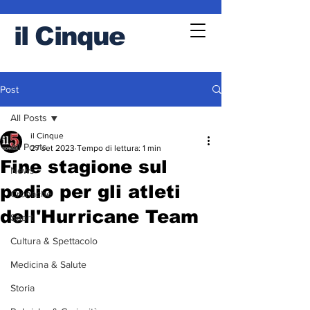
il
Cinque
Post
All Posts
il Cinque
All Posts
27 set 2023
Tempo di lettura: 1 min
Fine stagione sul
News
podio per gli atleti
Cronache
dell'Hurricane Team
Sport
Cultura & Spettacolo
Medicina & Salute
Storia