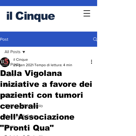
il
Cinque
Post
All Posts
il Cinque
All Posts
25 gen 2021
Tempo di lettura: 4 min
Dalla Vigolana
News
iniziative a favore dei
Cronache
pazienti con tumori
Sport
cerebrali
Cultura & Spettacolo
dell'Associazione
Medicina & Salute
"Pronti Qua"
Storia