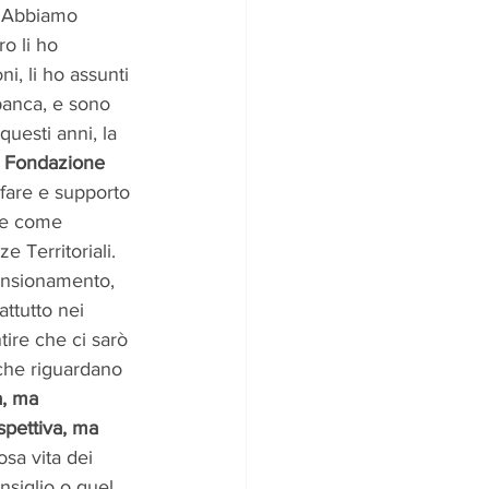
 “Abbiamo 
ro li ho 
i, li ho assunti 
banca, e sono 
uesti anni, la 
 Fondazione 
lfare e supporto 
he come 
e Territoriali.
ensionamento, 
ttutto nei 
tire che ci sarò 
 che riguardano 
a, ma 
spettiva, ma 
osa vita dei 
nsiglio o quel 