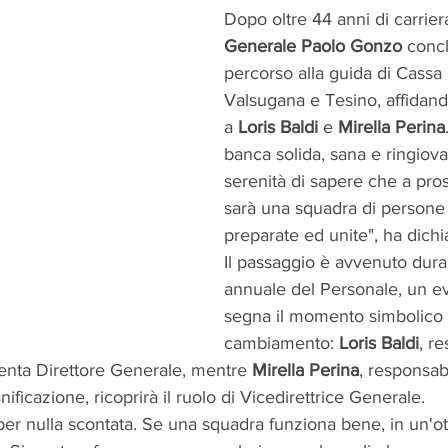
Dopo oltre 44 anni di carriera,
Generale Paolo Gonzo
 concl
percorso alla guida di Cassa 
Valsugana e Tesino, affidand
a 
Loris Baldi
 e 
Mirella Perina
banca solida, sana e ringiovan
serenità di sapere che a pros
sarà una squadra di persone
preparate ed unite", ha dich
Il passaggio è avvenuto dura
annuale del Personale, un e
segna il momento simbolico 
cambiamento:
 Loris Baldi
, r
venta Direttore Generale, mentre 
Mirella Perina
, responsab
ficazione, ricoprirà il ruolo di Vicedirettrice Generale.
per nulla scontata. Se una squadra funziona bene, in un'otti