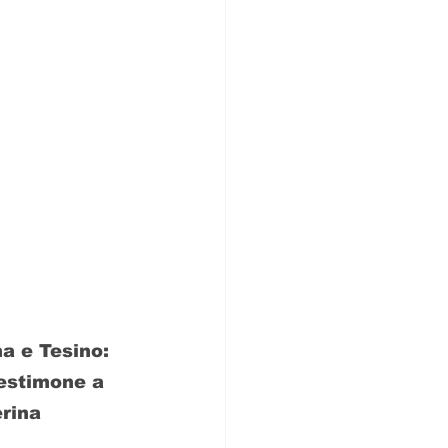
a e Tesino: 
Testimone a 
erina