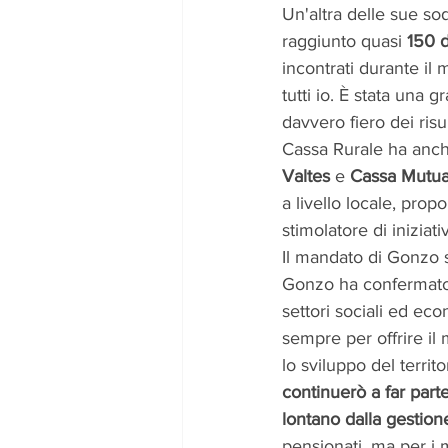
Un'altra delle sue so
raggiunto quasi 
150 
incontrati durante il 
tutti io. È stata una
davvero fiero dei risu
Cassa Rurale ha anch
Valtes
 e 
Cassa Mutua
a livello locale, pro
stimolatore di iniziat
Il mandato di Gonzo 
Gonzo ha confermato la
settori sociali ed eco
sempre per offrire il
lo sviluppo del territo
continuerò a far part
lontano dalla gestion
pensionati, ma per i m