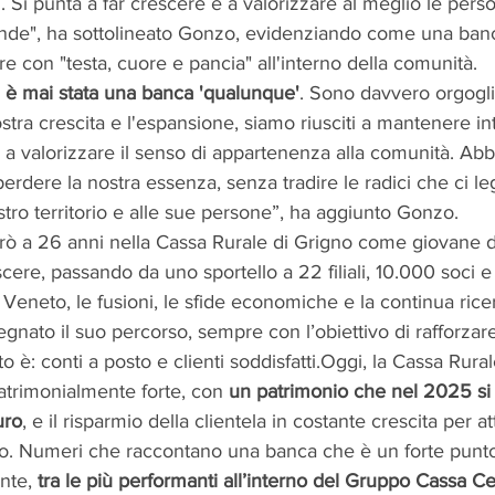
. Si punta a far crescere e a valorizzare al meglio le pers
rande", ha sottolineato Gonzo, evidenziando come una ban
 con "testa, cuore e pancia" all'interno della comunità.
 è mai stata una banca 'qualunque'
. Sono davvero orgogli
tra crescita e l'espansione, siamo riusciti a mantenere int
 a valorizzare il senso di appartenenza alla comunità. Ab
erdere la nostra essenza, senza tradire le radici che ci l
ro territorio e alle sue persone”, ha aggiunto Gonzo.
rò a 26 anni nella Cassa Rurale di Grigno come giovane d
scere, passando da uno sportello a 22 filiali, 10.000 soci e
n Veneto, le fusioni, le sfide economiche e la continua rice
nato il suo percorso, sempre con l’obiettivo di rafforzar
otto è: conti a posto e clienti soddisfatti.Oggi, la Cassa Rur
patrimonialmente forte, con 
un patrimonio che nel 2025 si 
uro
, e il risparmio della clientela in costante crescita per att
nno. Numeri che raccontano una banca che è un forte punto
ente,
 tra le più performanti all’interno del Gruppo Cassa Ce