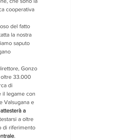
one, che sono la 
ca cooperativa 
oso del fatto 
atta la nostra 
biamo saputo 
egano 
irettore, Gonzo 
 oltre 33.000 
rca di 
e il legame con 
ale Valsugana e 
attesterà a 
estarsi a oltre 
 di riferimento 
ntrale
. 