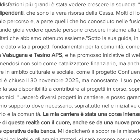
ddisfazioni più grandi è stata vedere crescere la squadra:
dipendenti
, che sono la vera risorsa della Cassa. Molti di lo
mio percorso e, a parte quelli che ho conosciuto nelle fusion
 grande gioia vedere queste persone crescere insieme alla 
ltati che abbiamo ottenuto assieme."Sotto la sua guida, in q
e dato vita a progetti fondamentali per la comunità, come
 Valsugana e Tesino APS
, e ha promosso iniziative di we
ponendosi non solo come catalizzatore finanziario, ma anc
ive in ambito culturale e sociale, come il progetto Confluenz
si è chiuso il 30 novembre 2025, ma nonostante il suo p
 sua disponibilità a contribuire ai progetti in corso, sopra
nomici: “Lascerò diversi progetti in cantiere, e posso garan
 mio supporto dove necessario, soprattutto nelle iniziative
rio e la comunità. 
La mia carriera è stata una corsa intens
e di questa realtà con il cuore, anche se da una nuova pro
e operativa della banca
. Mi dedicherò a scoprire la misteri
iei colleghi e gli amministratori, ci sarò sempre per un co