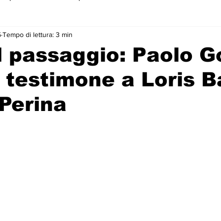
5
Tempo di lettura: 3 min
 primo piano
l passaggio: Paolo 
l testimone a Loris B
 Perina