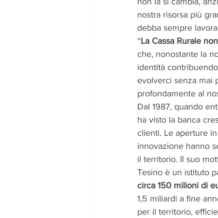
non la si cambia, anzi
nostra risorsa più g
debba sempre lavorare
“
La Cassa Rurale non
che, nonostante la nos
identità contribuendo
evolverci senza mai p
profondamente al nost
Dal 1987, quando ent
ha visto la banca cre
clienti. Le aperture i
innovazione hanno seg
il territorio. Il suo m
Tesino è un istituto 
circa 150 milioni di e
1,5 miliardi a fine a
per il territorio, effici