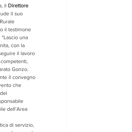
 il 
Direttore 
ude il suo 
Rurale 
o il testimone 
. "Lascio una 
ita, con la 
eguire il lavoro 
 competenti, 
iarato Gonzo.
nte il convegno 
vento che 
del 
esponsabile 
ile dell’Area 
ca di servizio, 