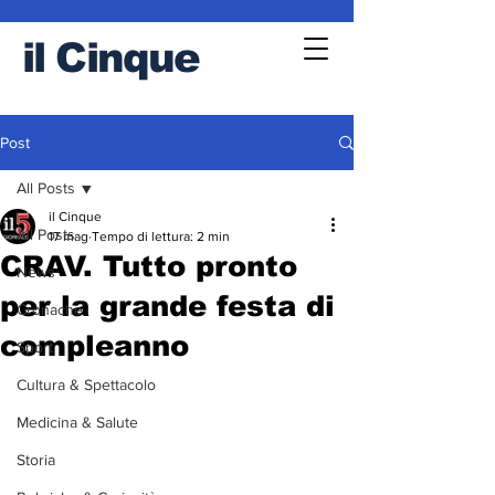
il
Cinque
Post
All Posts
il Cinque
All Posts
17 mag
Tempo di lettura: 2 min
CRAV. Tutto pronto
News
per la grande festa di
Cronache
compleanno
Sport
Cultura & Spettacolo
Medicina & Salute
Storia