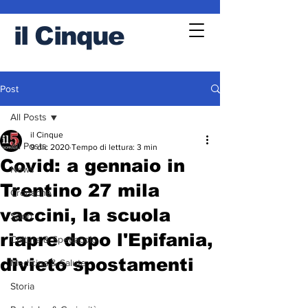
il
Cinque
Post
All Posts
il Cinque
All Posts
9 dic 2020
Tempo di lettura: 3 min
Covid: a gennaio in
News
Trentino 27 mila
Cronache
vaccini, la scuola
Sport
riapre dopo l'Epifania,
Cultura & Spettacolo
divieto spostamenti
Medicina & Salute
Storia