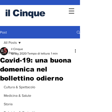
il
Cinque
Post
All Posts
il Cinque
All Posts
12 lug 2020
Tempo di lettura: 1 min
Covid-19: una buona
News
domenica nel
Cronache
bollettino odierno
Sport
Cultura & Spettacolo
Medicina & Salute
Storia