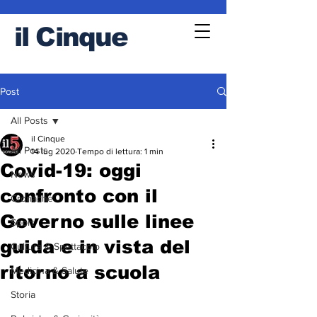
il
Cinque
Post
All Posts
il Cinque
All Posts
14 lug 2020
Tempo di lettura: 1 min
Covid-19: oggi
News
confronto con il
Cronache
Governo sulle linee
Sport
guida e in vista del
Cultura & Spettacolo
ritorno a scuola
Medicina & Salute
Storia