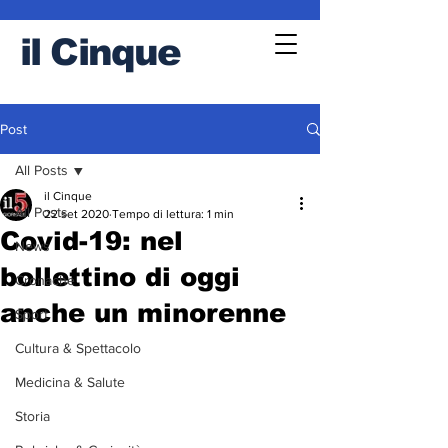
il
Cinque
Post
All Posts
il Cinque
All Posts
22 set 2020
Tempo di lettura: 1 min
Covid-19: nel
News
bollettino di oggi
Cronache
anche un minorenne
Sport
Cultura & Spettacolo
Medicina & Salute
Storia