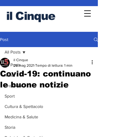
il
Cinque
Post
All Posts
il Cinque
All Posts
26 mag 2021
Tempo di lettura: 1 min
Covid-19: continuano
News
le buone notizie
Cronache
Sport
Cultura & Spettacolo
Medicina & Salute
Storia