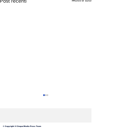
Mostra tutti
Post recenti
© Copyright il Cinque/Media Press Team