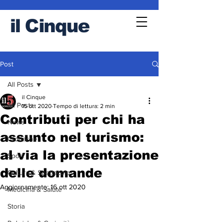
il
Cinque
Post
All Posts
il Cinque
All Posts
15 ott 2020
Tempo di lettura: 2 min
Contributi per chi ha
News
assunto nel turismo:
Cronache
al via la presentazione
Sport
delle domande
Cultura & Spettacolo
Aggiornamento:
16 ott 2020
Medicina & Salute
Storia