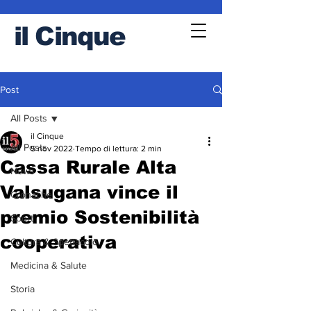
il
Cinque
Post
All Posts
il Cinque
All Posts
5 nov 2022
Tempo di lettura: 2 min
Cassa Rurale Alta
News
Valsugana vince il
Cronache
premio Sostenibilità
Sport
cooperativa
Cultura & Spettacolo
Medicina & Salute
Storia