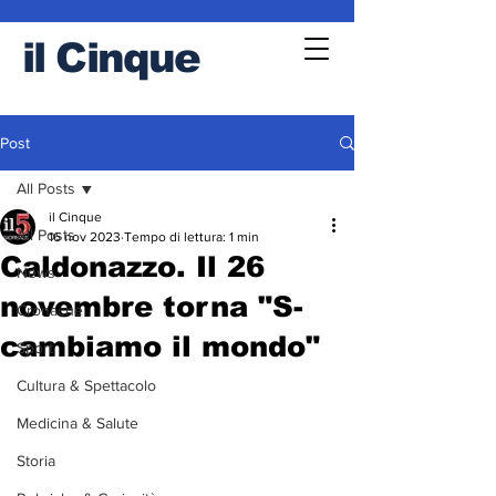
il
Cinque
Post
All Posts
il Cinque
All Posts
16 nov 2023
Tempo di lettura: 1 min
Caldonazzo. Il 26
News
novembre torna "S-
Cronache
cambiamo il mondo"
Sport
Cultura & Spettacolo
Medicina & Salute
Storia