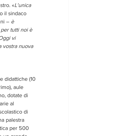
stro. «
L'unica 
o il sindaco 
ni – 
è 
per tutti noi è 
Oggi vi 
a vostra nuova 
 didattiche (10 
rimo), aule 
no, dotate di 
rie al 
colastico di 
a palestra 
tica per 500 