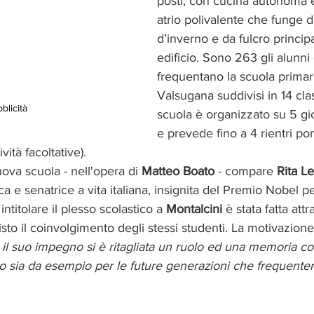
posti, con cucina autonoma 
atrio polivalente che funge d
d’inverno e da fulcro principa
edificio. Sono 263 gli alunni
frequentano la scuola primar
Valsugana suddivisi in 14 clas
blicità
scuola è organizzato su 5 gio
e prevede fino a 4 rientri po
vità facoltative).
uova scuola - nell'opera di 
Matteo Boato
 - compare 
Rita Le
 e senatrice a vita italiana, insignita del Premio Nobel p
intitolare il plesso scolastico a 
Montalcini
 è stata fatta att
to il coinvolgimento degli stessi studenti. La motivazione 
 il suo impegno si è ritagliata un ruolo ed una memoria col
 sia da esempio per le future generazioni che frequente