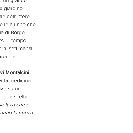
e un grande 
a giardino 
le dell’intero 
 e le alunne che 
ia di Borgo 
si. Il tempo 
rni settimanali 
meridiani 
vi Montalcini
: 
er la medicina 
raverso un 
della scelta 
lettiva che è 
ranno la nuova 