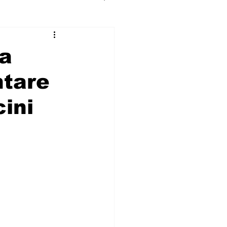
ta
ntare
cini