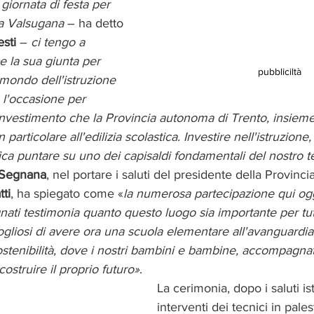
iornata di festa per 
la Valsugana
 – ha detto 
esti
 – 
ci tengo a 
 e la sua giunta per 
pubbliciltà
l mondo dell'istruzione 
 l'occasione per 
 investimento che la Provincia autonoma di Trento, insieme
n particolare all'edilizia scolastica. Investire nell'istruzione
ica puntare su uno dei capisaldi fondamentali del nostro te
 Segnana
, nel portare i saluti del presidente della Provinc
ti
, ha spiegato come «
la numerosa partecipazione qui oggi
nati testimonia quanto questo luogo sia importante per tutt
gliosi di avere ora una scuola elementare all'avanguardia
sostenibilità, dove i nostri bambini e bambine, accompagnati
ostruire il proprio futuro»
. 
La cerimonia, dopo i saluti ist
interventi dei tecnici in palest