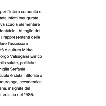
per l'intera comunità di 
ta infatti inaugurata 
ova scuola elementare 
Montalcini. Al taglio del 
 i rappresentanti delle 
olare l'assessore 
ità e cultura Mirko 
i Borgo Valsugana Enrico 
lla salute, politiche 
amiglia Stefania 
ola è stata intitolata a 
 neurologa, accademica 
iana, insignita del 
medicina nel 1986.