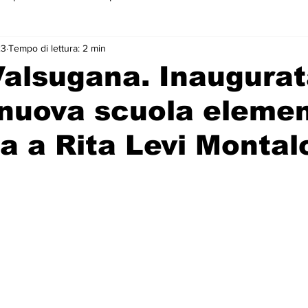
23
Tempo di lettura: 2 min
 primo piano
alsugana. Inaugura
 nuova scuola eleme
a a Rita Levi Montal