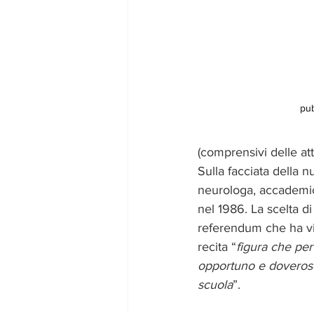
pub
(comprensivi delle atti
Sulla facciata della n
neurologa, accademica
nel 1986. La scelta di 
referendum che ha vis
recita “
figura che per
opportuno e doveroso
scuola
”.