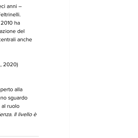
ci anni – 
ltrinelli.
l 2010 ha 
razione del 
centrali anche 
i, 2020)
erto alla 
 uno sguardo 
 al ruolo 
nza. Il livello è 