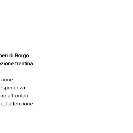
peri di Borgo 
zione trentina 
azione 
’esperienza 
o affrontati 
re, l’attenzione 