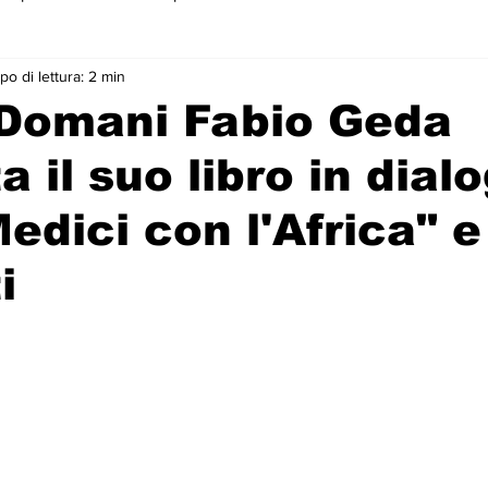
o di lettura: 2 min
 primo piano
 Domani Fabio Geda
 il suo libro in dial
edici con l'Africa" e 
i