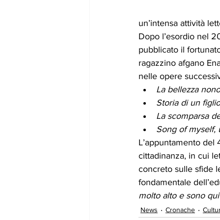
un’intensa attività let
Dopo l’esordio nel 2
pubblicato il fortunat
ragazzino afgano Enaia
nelle opere successi
La bellezza nono
Storia di un figli
La scomparsa del
Song of myself, 
L’appuntamento del 4
cittadinanza, in cui l
concreto sulle sfide l
fondamentale dell’edu
molto alto e sono qui
News
Cronache
Cultu