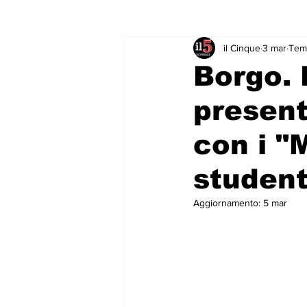
il Cinque
3 mar
Temp
Rubriche & Curiosità
Sport in
Borgo.
presenta
con i "M
student
Aggiornamento:
5 mar