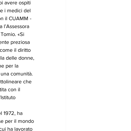
i avere ospiti 
 i medici del 
con il CUAMM - 
ea l’Assessora 
 Tomio. «Si 
ente preziosa 
come il diritto 
lla delle donne, 
e per la 
i una comunità. 
ttolineare che 
ita con il 
Istituto 
l 1972, ha 
se per il mondo 
cui ha lavorato 