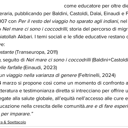
come educatore per oltre die
teraria, pubblicando per Baldini, Castoldi, Dalai, Einaudi e Fe
007 con 
Per il resto del viaggio ho sparato agli indiani
, ne
o 
Nel mare ci sono i coccodrilli
, storia del percorso di mig
tollah Akbari. I temi sociali e le sfide educative restano 
ve:
stante
 (Transeuropa, 2011)
o
, seguito di 
Nel mare ci sono i coccodrilli
 (Baldini+Castold
le farfalle
 (Einaudi, 2023)
un viaggio nella varianza di genere
 (Feltrinelli, 2024)
 marzo si propone così come un momento di confronto ap
etteratura e testimonianza diretta si intrecciano per offrire
egate alla salute globale, all’equità nell’accesso alle cure e
cazione nella crescita delle comunità.
are e di fare esperie
 per imparare.”
ra & Spettacolo