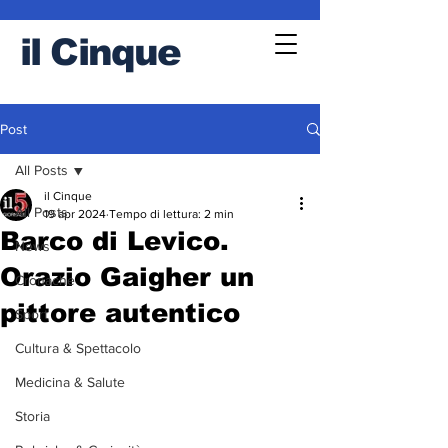
il
Cinque
Post
All Posts
il Cinque
All Posts
19 apr 2024
Tempo di lettura: 2 min
Barco di Levico.
News
Orazio Gaigher un
Cronache
pittore autentico
Sport
Cultura & Spettacolo
Medicina & Salute
Storia