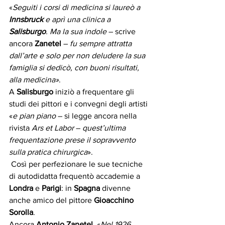
«
Seguiti i corsi di medicina si laureò a 
Innsbruck
 e aprì una clinica a 
Salisburgo
. Ma la sua indole
 – scrive 
ancora 
Zanetel 
– 
fu sempre attratta 
dall’arte e solo per non deludere la sua 
famiglia si dedicò, con buoni risultati, 
alla medicina»
. 
A 
Salisburgo
 iniziò a frequentare gli 
studi dei pittori e i convegni degli artisti 
«
e pian piano
 – si legge ancora nella 
rivista 
Ars et Labor
 – 
quest’ultima 
frequentazione prese il sopravvento 
sulla pratica chirurgica
».
 Così per perfezionare le sue tecniche 
di autodidatta frequentò accademie a 
Londra
 e 
Parigi
: in 
Spagna
 divenne 
anche amico del pittore 
Gioacchino 
Sorolla
. 
Ancora 
Antonio Zanetel
. «
Nel 1926 