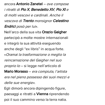
ancora 
Antonio Zanetel
 – 
ove compose 
i ritratti di 
Pio X
, 
Benedetto XV
, 
Pio XI
 e 
di molti vescovi e cardinali. Anche il 
vescovo di 
Trento
 monsignor 
Celestino 
Endrici
 posò per lui
».
Nell’arco della sua vita 
Orazio Gaigher 
partecipò a molte mostre internazionali 
e integrò la sua attività eseguendo 
anche degli “ex libris” in acqua forte. 
«
Oramai la trasformazione o meglio la 
reincarnazione del Gaigher nel suo 
proprio Io
 – si legge nell’articolo di 
Mario Morasso
 – 
era compiuta, l’artista 
era nel pieno possesso dei suoi mezzi e 
delle sue energie»
.
Egli dimorò ancora dipingendo figure, 
paesaggi e ritratti a 
Vienna 
riprendendo 
poi il suo cammino verso la terra natia.