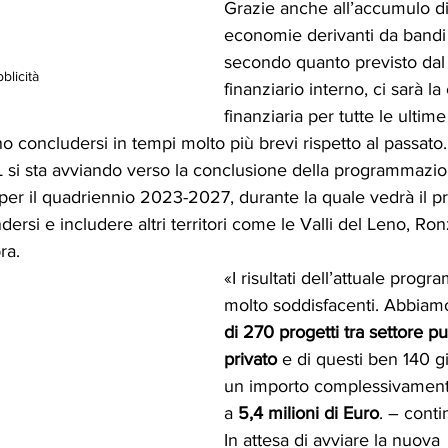
Grazie anche all’accumulo di
economie derivanti da bandi 
secondo quanto previsto dal
blicità
finanziario interno, ci sarà la
finanziaria per tutte le ultime 
o concludersi in tempi molto più brevi rispetto al passato.
 si sta avviando verso la conclusione della programmaz
 per il quadriennio 2023-2027, durante la quale vedrà il pro
rsi e includere altri territori come le Valli del Leno, Ro
ra.
«I risultati dell’attuale pro
molto soddisfacenti. Abbiamo
di 270 progetti tra settore pu
privato
 e di questi ben 140 g
un importo complessivamente
a 
5,4 milioni di Euro
. – cont
In attesa di avviare la nuova 