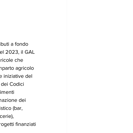
ibuti a fondo 
el 2023, il GAL 
gricole che 
omparto agricolo 
 iniziative del 
dei Codici 
timenti 
rmazione dei 
stico (bar, 
erie), 
ogetti finanziati 