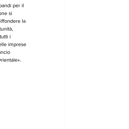
ndi per il 
one si 
ffondere la 
unità, 
tti i 
elle imprese 
ancio 
rientale».