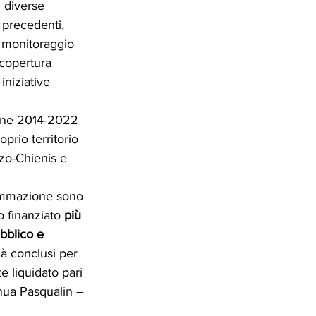
 diverse 
precedenti, 
 monitoraggio 
 copertura 
iniziative 
ione 2014-2022 
prio territorio 
nzo-Chienis e 
grammazione sono 
 finanziato 
più 
bblico e 
ià conclusi per 
 liquidato pari 
inua Pasqualin – 