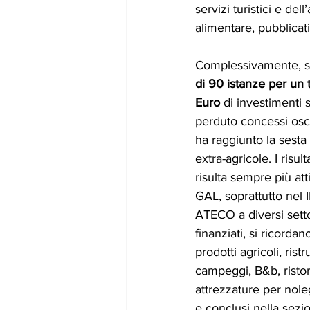
servizi turistici e dell
alimentare, pubblicat
Complessivamente, so
di 90 istanze per un t
Euro
 di investimenti 
perduto concessi osci
ha raggiunto la sesta 
extra-agricole. I risu
risulta sempre più at
GAL, soprattutto nel 
ATECO a diversi settor
finanziati, si ricorda
prodotti agricoli, rist
campeggi, B&b, ristora
attrezzature per nolegg
e conclusi nella sezi