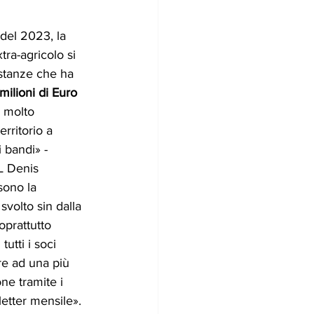
del 2023, la 
ra-agricolo si 
istanze che ha 
milioni di Euro 
 molto 
erritorio a 
 bandi» - 
L Denis 
sono la 
svolto sin dalla 
oprattutto 
utti i soci 
re ad una più 
ne tramite i 
letter mensile».