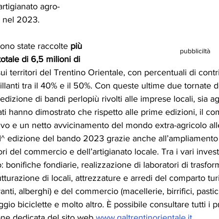
’artigianato agro-
i nel 2023.
no state raccolte 
più 
pubbliciltà
otale di 6,5 milioni di 
sui territori del Trentino Orientale, con percentuali di contr
llanti tra il 40% e il 50%. Con queste ultime due tornate d
edizione di bandi perlopiù rivolti alle imprese locali, sia a
ltati hanno dimostrato che rispetto alle prime edizioni, il c
tivo e un netto avvicinamento del mondo extra-agricolo alle
II^ edizione del bando 2023 grazie anche all’ampliamento 
i del commercio e dell’artigianato locale. Tra i vari inves
no: bonifiche fondiarie, realizzazione di laboratori di trasfo
rutturazione di locali, attrezzature e arredi del comparto turi
nti, alberghi) e del commercio (macellerie, birrifici, pasticc
io biciclette e molto altro. È possibile consultare tutti i pr
one dedicata del sito web 
www.galtrentinorientale.it
.  