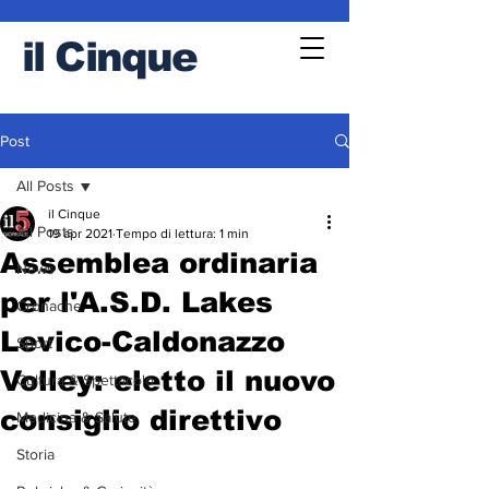
il
Cinque
Post
All Posts
il Cinque
All Posts
19 apr 2021
Tempo di lettura: 1 min
Assemblea ordinaria
News
per l'A.S.D. Lakes
Cronache
Levico-Caldonazzo
Sport
Volley: eletto il nuovo
Cultura & Spettacolo
consiglio direttivo
Medicina & Salute
Storia