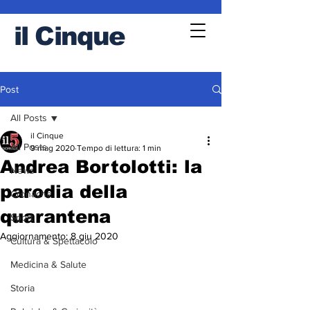
il
Cinque
Post
All Posts
il Cinque
All Posts
9 mag 2020
Tempo di lettura: 1 min
Andrea Bortolotti: la
News
parodia della
Cronache
quarantena
Sport
Aggiornamento:
8 giu 2020
Cultura & Spettacolo
Medicina & Salute
Storia