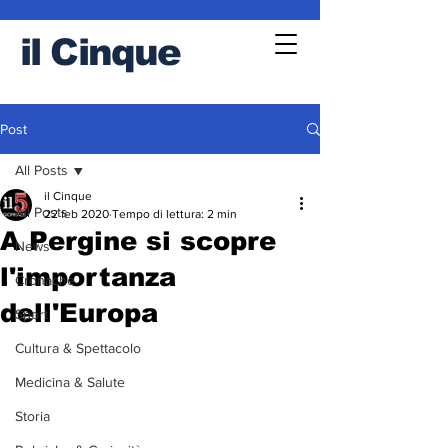
il
Cinque
Post
All Posts
il Cinque
All Posts
22 feb 2020
Tempo di lettura: 2 min
A Pergine si scopre
News
l'importanza
Cronache
dell'Europa
Sport
Cultura & Spettacolo
Medicina & Salute
Storia