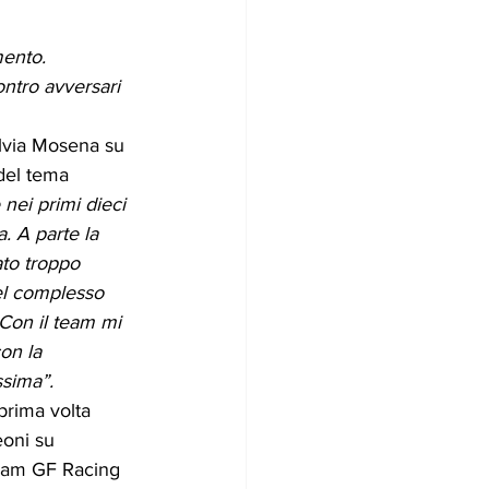
mento. 
ntro avversari 
lvia Mosena su 
el tema 
 nei primi dieci 
. A parte la 
to troppo 
el complesso 
Con il team mi 
on la 
ssima”.
prima volta 
oni su 
eam GF Racing 