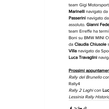
team Gigi Motorsport a
Marinelli
 navigato da
Passerini
 navigato d
assoluto. 
Gianni Fede
team Erreffe ha termin
Boni su BMW MINI CO
da 
Claudia Chiusole
 
Villa
 navigato da Spo
Luca Travaglini
 navig
Prossimi appuntamen
Rally del Brunello
 co
Rally4
Rally 2 Laghi
 con 
Luc
Lessinia Rally Histori