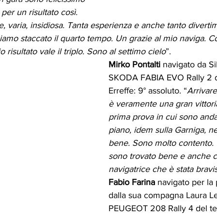
per un risultato così. 
ile, varia, insidiosa. Tanta esperienza e anche tanto diverti
iamo staccato il quarto tempo. Un grazie al mio naviga. Co
o risultato vale il triplo. Sono al settimo cielo
”.
Mirko Pontalti 
navigato da Si
SKODA FABIA EVO Rally 2 d
Erreffe: 9° assoluto. “
Arrivare
è veramente una gran vittoria
prima prova in cui sono anda
piano, idem sulla Garniga, n
bene. Sono molto contento. 
sono trovato bene e anche c
navigatrice che è stata bravi
Fabio Farina
 navigato per la 
dalla sua compagna Laura Le
PEUGEOT 208 Rally 4 del t