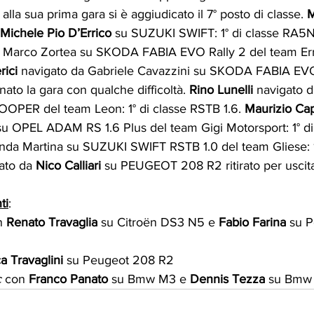
lla sua prima gara si è aggiudicato il 7° posto di classe. 
M
 Michele Pio D’Errico 
su SUZUKI SWIFT: 1° di classe RA5N
a Marco Zortea su SKODA FABIA EVO Rally 2 del team Erre
rici
 navigato da Gabriele Cavazzini su SKODA FABIA EVO 
ato la gara con qualche difficoltà. 
Rino Lunelli 
navigato 
OPER del team Leon: 1° di classe RSTB 1.6. 
Maurizio Ca
su OPEL ADAM RS 1.6 Plus del team Gigi Motorsport: 1° di 
nda Martina su SUZUKI SWIFT RSTB 1.0 del team Gliese: 1°
ato da 
Nico Calliari 
su PEUGEOT 208 R2 ritirato per uscita
ti
:
n 
Renato Travaglia
 su Citroën DS3 N5 e 
Fabio Farina
 su 
a Travaglini
 su Peugeot 208 R2
c
 con 
Franco Panato
 su Bmw M3 e 
Dennis Tezza
 su Bmw