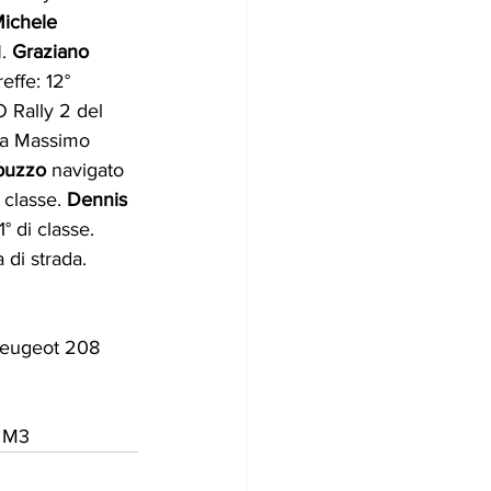
ichele 
. 
Graziano 
ffe: 12° 
Rally 2 del 
da Massimo 
puzzo
 navigato 
classe. 
Dennis 
 di classe.
 di strada.
Peugeot 208 
 M3