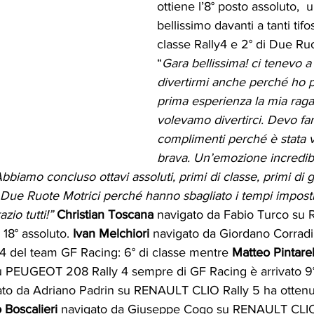
ottiene l’8° posto assoluto,  u
bellissimo davanti a tanti tifos
classe Rally4 e 2° di Due Ruo
“
Gara bellissima! ci tenevo a
divertirmi anche perché ho po
prima esperienza la mia raga
volevamo divertirci. Devo farl
complimenti perché è stata 
brava. Un’emozione incredibi
Abbiamo concluso ottavi assoluti, primi di classe, primi di g
Due Ruote Motrici perché hanno sbagliato i tempi imposti
zio tutti!”
Christian Toscana 
navigato da Fabio Turco
su 
 18° assoluto. 
Ivan Melchiori 
navigato da Giordano Corradi
del team GF Racing: 6° di classe mentre 
Matteo Pintarell
u PEUGEOT 208 Rally 4 sempre di GF Racing è arrivato 9° 
to da Adriano Padrin su RENAULT CLIO Rally 5 ha ottenuto
 Boscalieri 
navigato da Giuseppe Cogo su RENAULT CLIO 