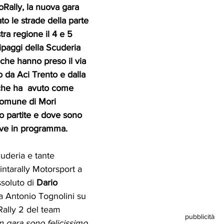
noRally, la nuova gara 
to le strade della parte 
ra regione il 4 e 5 
paggi della Scuderia 
 che hanno preso il via 
o da Aci Trento e dalla 
che ha  avuto come 
Comune di Mori 
o partite e dove sono 
ove in programma. 
intarally Motorsport a 
ssoluto di 
Dario 
a Antonio Tognolini su 
lly 2 del team 
pubblicità
 gara sono felicissimo 