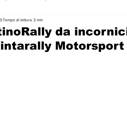
3
Tempo di lettura: 3 min
 primo piano
tinoRally da incornic
Pintarally Motorsport