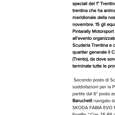
speciali del 1° Trenti
trentina che ha anima
meridionale della nost
novembre. 15 gli equi
Pintarally Motorsport
all’evento organizzat
Scuderia Trentina e 
quartier generale il 
(Trento), da dove son
terminate tutte le pr
 Secondo posto di Scuderia e tante 
soddisfazioni per la P
partite dal 6° posto a
Baruchelli
 navigato d
SKODA FABIA EVO Ra
Erreffe: “
Con 25 R5 in