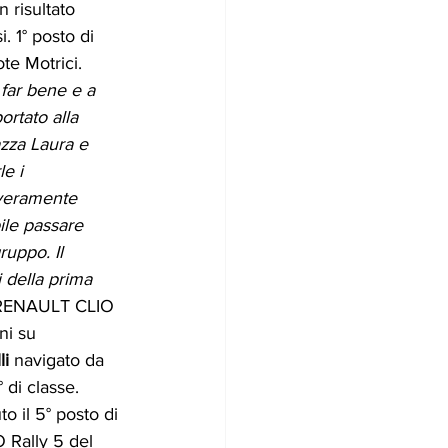
n risultato 
i. 1° posto di 
te Motrici. 
 far bene e a 
rtato alla 
zza Laura e 
e i 
veramente 
le passare 
ruppo. Il 
 della prima 
RENAULT CLIO 
ni su 
i 
navigato da 
di classe. 
 il 5° posto di 
Rally 5 del 