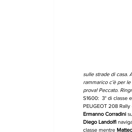
sulle strade di casa. 
rammarico c’è per le 
prova! Peccato. Ringra
S1600:  3° di classe e
PEUGEOT 208 Rally 4 
Ermanno Corradini 
s
Diego Landolfi 
naviga
classe mentre 
Matteo